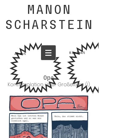
MANON
SCHARSTEIN
Kontakt
About
Opa
Kontemplation über Großeltern (I)