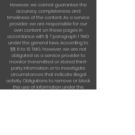
However, we cannot guarantee the
accuracy, completeness and
timeliness of the content. As a service
provider, we are responsible for our
own content on these pages in
accordance with § 7 paragraph 1 TMG
under the general laws. According to
§§ 8 to 10 TMG, however, we are not
obligated as a service provider to
monitor transmitted or stored third-
party information or to investigate
circumstances that indicate illegal
activity. Obligations to remove or block
the use of information under the
general laws remain unaffected.
However, liability in this regard is only
possible from the point in time at
which a concrete infringement of the
law becomes known. If we become
aware of any such infringements, we
will remove the relevant content