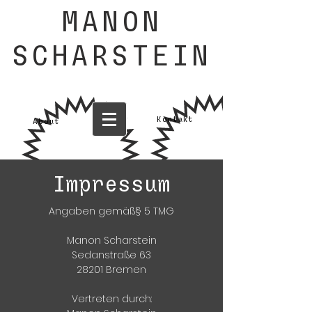
MANON
SCHARSTEIN
Kontakt
About
Impressum
Angaben gemäß§ 5 TMG
Manon Scharstein
Sedanstraße 63
28201 Bremen
Vertreten durch: