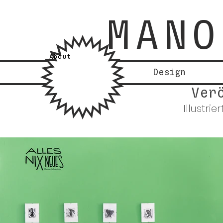
MANO
About
Design
Ver
Illustr